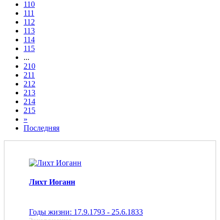
110
111
112
113
114
115
...
210
211
212
213
214
215
»
Последняя
Лихт Иоганн
Годы жизни: 17.9.1793 - 25.6.1833