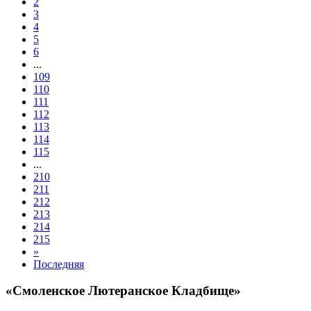
2
3
4
5
6
...
109
110
111
112
113
114
115
...
210
211
212
213
214
215
»
Последняя
«Смоленское Лютеранское Кладбище»