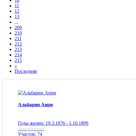
10
11
12
13
...
209
210
211
212
213
214
215
»
Последняя
Альбарин Анри
Годы жизни: 19.3.1876 - 1.10.1899
Захоронение
Участок: 74