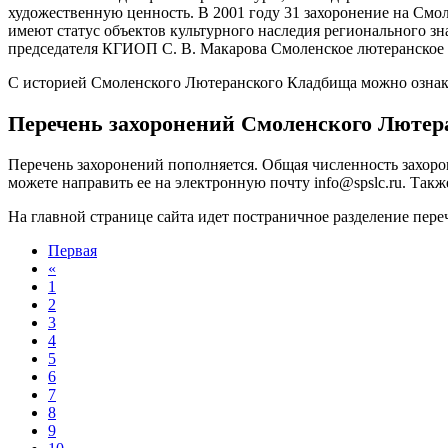
художественную ценность. В 2001 году 31 захоронение на Смол
имеют статус объектов культурного наследия регионального зн
председателя КГИОП С. В. Макарова Смоленское лютеранское к
С историей Смоленского Лютеранского Кладбища можно ознако
Перечень захоронений Смоленского Лютер
Перечень захоронений пополняется. Общая численность захоро
можете направить ее на электронную почту
info@
spslc.
ru
. Такж
На главной странице сайта идет постраничное разделение переч
Первая
«
1
2
3
4
5
6
7
8
9