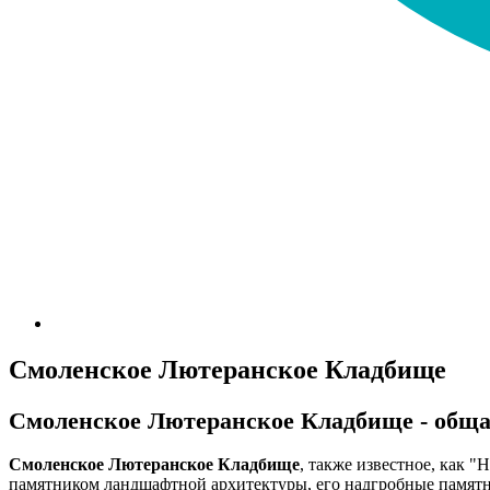
Смоленское Лютеранское Кладбище
Смоленское Лютеранское Кладбище - общ
Смоленское Лютеранское Кладбище
, также известное, как "
памятником ландшафтной архитектуры, его надгробные памятни