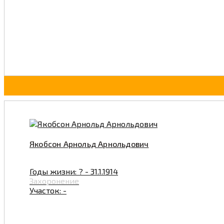
Якобсон Арнольд Арнольдович
Годы жизни: ? - 31.1.1914
Захоронение
Участок: -