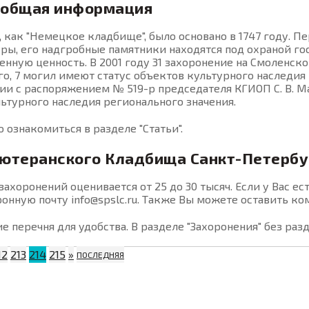
 общая информация
, как "Немецкое кладбище", было основано в 1747 году. Пе
ы, его надгробные памятники находятся под охраной гос
нную ценность. В 2001 году 31 захоронение на Смоленск
го, 7 могил имеют статус объектов культурного наследия
ствии с распоряжением № 519-р председателя КГИОП С. В
ьтурного наследия регионального значения.
ознакомиться в разделе "Статьи".
Лютеранского Кладбища Санкт-Петербу
захоронений оценивается от 25 до 30 тысяч. Если у Вас 
тронную почту
info@
spslc.
ru
. Также Вы можете оставить ко
е перечня для удобства. В разделе "Захоронения" без раз
12
213
214
215
»
ПОСЛЕДНЯЯ