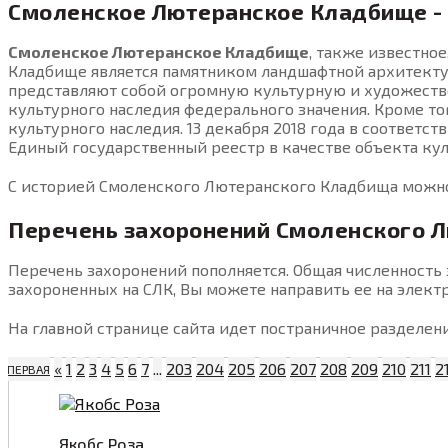
Смоленское Лютеранское Кладбище -
Смоленское Лютеранское Кладбище
, также известное
Кладбище является памятником ландшафтной архитектур
представляют собой огромную культурную и художестве
культурного наследия федерального значения. Кроме то
культурного наследия. 13 декабря 2018 года в соответ
Единый государственный реестр в качестве объекта кул
С историей Смоленского Лютеранского Кладбища можно 
Перечень захоронений Смоленского 
Перечень захоронений пополняется. Общая численность 
захороненных на СЛК, Вы можете направить ее на элек
На главной странице сайта идет постраничное разделени
«
1
2
3
4
5
6
7
...
203
204
205
206
207
208
209
210
211
2
ПЕРВАЯ
Якобс Роза