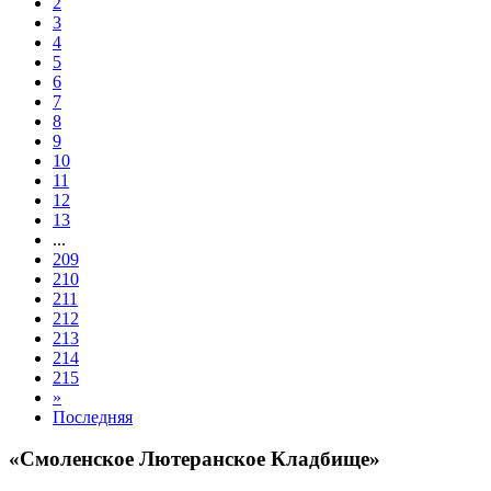
2
3
4
5
6
7
8
9
10
11
12
13
...
209
210
211
212
213
214
215
»
Последняя
«Смоленское Лютеранское Кладбище»