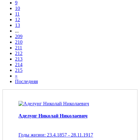
9
10
11
12
13
...
209
210
211
212
213
214
215
»
Последняя
Аделунг Николай Николаевич
Годы жизни: 23.4.1857 - 28.11.1917