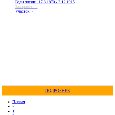
Годы жизни: 17.8.1870 - 3.12.1915
Захоронение
Участок: -
ПОДРОБНЕЕ
Первая
«
1