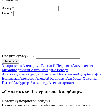
Автор*
Email*
Введите сумму 8 + 8
Написать
Захоронения
Авенариус Василий Петрович
Автушкевич
Михаил
Адамини Антонио
Адамс Роберт
Александрович
Аделунг Николай Николаевич
Адлерберг фон,
Вольдемар
Алексеев Алексей Карпович
Альбрехт Христиан
Готлиб
Амбургер Александр Александрович
«Смоленское Лютеранское Кладбище»
Объект культурного наследия.
Некоммерческий сайт с информацией об исторических