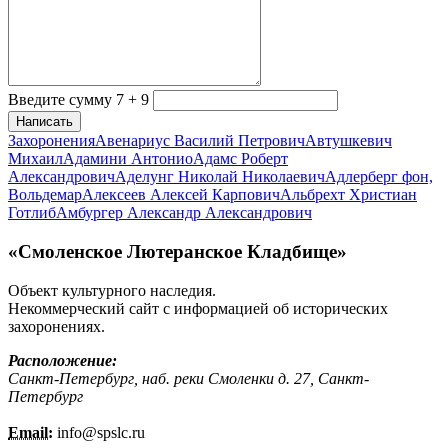
Введите сумму 7 + 9
Написать
Захоронения
Авенариус Василий Петрович
Автушкевич
Михаил
Адамини Антонио
Адамс Роберт
Александрович
Аделунг Николай Николаевич
Адлерберг фон,
Вольдемар
Алексеев Алексей Карпович
Альбрехт Христиан
Готлиб
Амбургер Александр Александрович
«Смоленское Лютеранское Кладбище»
Объект культурного наследия.
Некоммерческий сайт с информацией об исторических
захоронениях.
Расположение:
Санкт-Петербург, наб. реки Смоленки д. 27, Санкт-
Петербург
Email:
info@
spslc.
ru