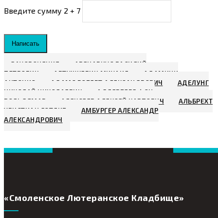
Введите сумму 2 + 7
Написать
ЗАХОРОНЕНИЯ
АВЕНАРИУС ВАСИЛИЙ
ПЕТРОВИЧ
АВТУШКЕВИЧ МИХАИЛ
АДАМИНИ
АНТОНИО
АДАМС РОБЕРТ АЛЕКСАНДРОВИЧ
АДЕЛУНГ
НИКОЛАЙ НИКОЛАЕВИЧ
АДЛЕРБЕРГ ФОН,
ВОЛЬДЕМАР
АЛЕКСЕЕВ АЛЕКСЕЙ КАРПОВИЧ
АЛЬБРЕХТ
ХРИСТИАН ГОТЛИБ
АМБУРГЕР АЛЕКСАНДР
АЛЕКСАНДРОВИЧ
«Смоленское Лютеранское Кладбище»