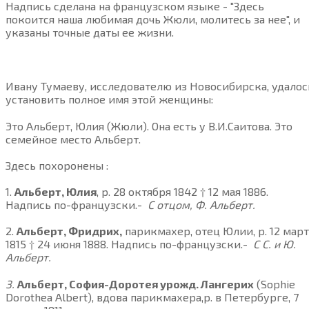
Надпись сделана на французском языке - "Здесь
покоится наша любимая дочь Жюли, молитесь за нее", и
указаны точные даты ее жизни.
Ивану Тумаеву, исследователю из Новосибирска, удалос
установить полное имя этой женщины:
Это Альберт, Юлия (Жюли). Она есть у В.И.Саитова. Это
семейное место Альберт.
Здесь похоронены :
1.
Альберт, Юлия
, р. 28 октября 1842 † 12 мая 1886.
Надпись по-французски.-
С отцом, Ф. Альберт.
2.
Альберт, Фридрих,
парикмахер, отец Юлии, р. 12 март
1815 † 24 июня 1888. Надпись по-французски.-
С С. и Ю.
Альберт.
3.
Альберт, София-Доротея урожд. Лангерих
(Sophie
Dorothea Albert), вдова парикмахера,р. в Петербурге, 7