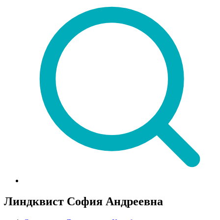
Линдквист София Андреевна