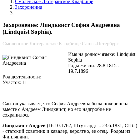
Смоленское Лютеранское Кладбище
Захоронения
Линдквист София Андреевна
Захоронение: Линдквист София Андреевна
(Lindquist Sophia).
Смоленское Лютеранское Кладбище Санкт-Петербург
Имя на родном языке: Lindquist
Sophia
Годы жизни: 28.8.1815 -
19.7.1896
Род деятельности:
Участок: 11
Саитов указывает, что София Андреевна была похоронена
вместе с Андреем Линдквист, но его надгробие не
сохранилось.
Линдквист Андрей
(16.10.1762, Штутгардт - 23.6.1831, СПб )
- статский советник и кавалер, вероятно, ее отец. Родом из
Финляндии.