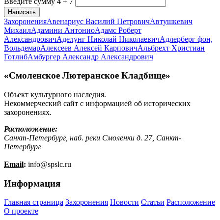
Введите сумму 4 + 7
Написать
Захоронения
Авенариус Василий Петрович
Автушкевич
Михаил
Адамини Антонио
Адамс Роберт
Александрович
Аделунг Николай Николаевич
Адлерберг фон,
Вольдемар
Алексеев Алексей Карпович
Альбрехт Христиан
Готлиб
Амбургер Александр Александрович
«Смоленское Лютеранское Кладбище»
Объект культурного наследия.
Некоммерческий сайт с информацией об исторических
захоронениях.
Расположение:
Санкт-Петербург, наб. реки Смоленки д. 27, Санкт-
Петербург
Email:
info@
spslc.
ru
Информация
Главная страница
Захоронения
Новости
Статьи
Расположение
О проекте