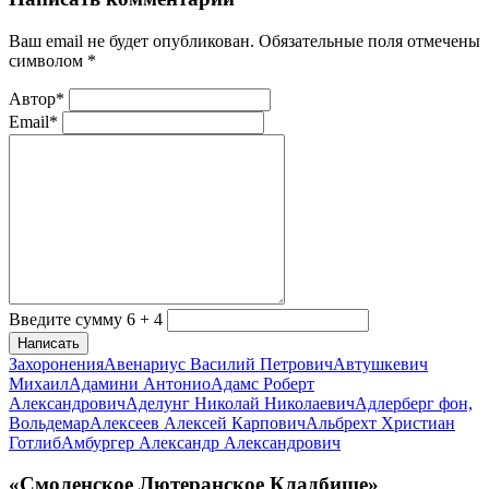
Ваш email не будет опубликован. Обязательные поля отмечены
символом
*
Автор*
Email*
Введите сумму 6 + 4
Написать
Захоронения
Авенариус Василий Петрович
Автушкевич
Михаил
Адамини Антонио
Адамс Роберт
Александрович
Аделунг Николай Николаевич
Адлерберг фон,
Вольдемар
Алексеев Алексей Карпович
Альбрехт Христиан
Готлиб
Амбургер Александр Александрович
«Смоленское Лютеранское Кладбище»