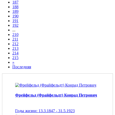
187
188
189
190
191
192
...
210
211
212
213
214
215
»
Последняя
Фрейфельд (Фрайфельдт) Конрад Петрович
Годы жизни: 13.3.1847 - 31.5.1923