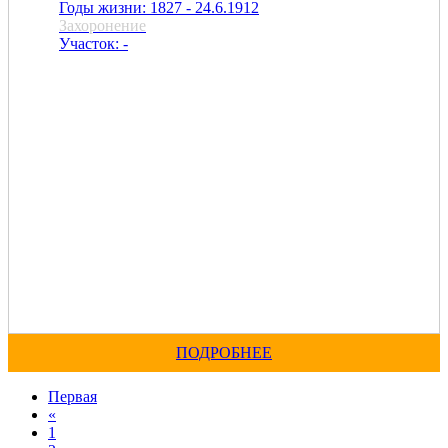
Годы жизни: 1827 - 24.6.1912
Захоронение
Участок: -
ПОДРОБНЕЕ
Первая
«
1