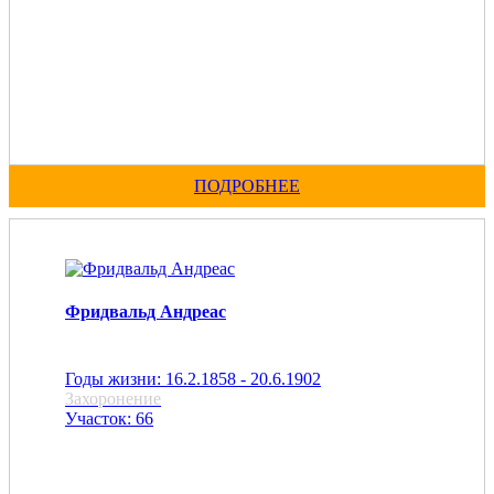
ПОДРОБНЕЕ
Фридвальд Андреас
Годы жизни: 16.2.1858 - 20.6.1902
Захоронение
Участок: 66