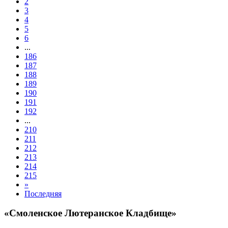
2
3
4
5
6
...
186
187
188
189
190
191
192
...
210
211
212
213
214
215
»
Последняя
«Смоленское Лютеранское Кладбище»