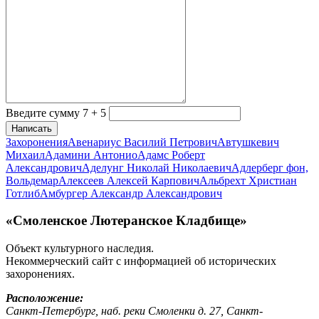
Введите сумму 7 + 5
Написать
Захоронения
Авенариус Василий Петрович
Автушкевич
Михаил
Адамини Антонио
Адамс Роберт
Александрович
Аделунг Николай Николаевич
Адлерберг фон,
Вольдемар
Алексеев Алексей Карпович
Альбрехт Христиан
Готлиб
Амбургер Александр Александрович
«Смоленское Лютеранское Кладбище»
Объект культурного наследия.
Некоммерческий сайт с информацией об исторических
захоронениях.
Расположение:
Санкт-Петербург, наб. реки Смоленки д. 27, Санкт-