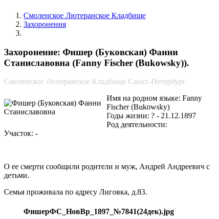
Смоленское Лютеранское Кладбище
Захоронения
Фишер (Буковская) Фанни Станиславовна
Захоронение: Фишер (Буковская) Фанни
Станиславовна (Fanny Fischer (Bukowsky)).
Смоленское Лютеранское Кладбище Санкт-Петербург
Имя на родном языке: Fanny
Fischer (Bukowsky)
Годы жизни: ? - 21.12.1897
Род деятельности:
Участок: -
О ее смерти сообщили родители и муж, Андрей Андреевич с
детьми.
Семья проживала по адресу Лиговка, д.83.
ФишерФС_НовВр_1897_№7841(24дек).jpg