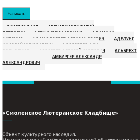
Написать
ЗАХОРОНЕНИЯ
АВЕНАРИУС ВАСИЛИЙ
ПЕТРОВИЧ
АВТУШКЕВИЧ МИХАИЛ
АДАМИНИ
АНТОНИО
АДАМС РОБЕРТ АЛЕКСАНДРОВИЧ
АДЕЛУНГ
НИКОЛАЙ НИКОЛАЕВИЧ
АДЛЕРБЕРГ ФОН,
ВОЛЬДЕМАР
АЛЕКСЕЕВ АЛЕКСЕЙ КАРПОВИЧ
АЛЬБРЕХТ
ХРИСТИАН ГОТЛИБ
АМБУРГЕР АЛЕКСАНДР
АЛЕКСАНДРОВИЧ
«Смоленское Лютеранское Кладбище»
Объект культурного наследия.
Некоммерческий сайт с информацией об исторических