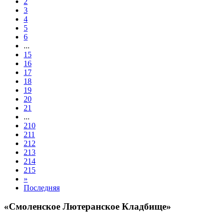
2
3
4
5
6
...
15
16
17
18
19
20
21
...
210
211
212
213
214
215
»
Последняя
«Смоленское Лютеранское Кладбище»