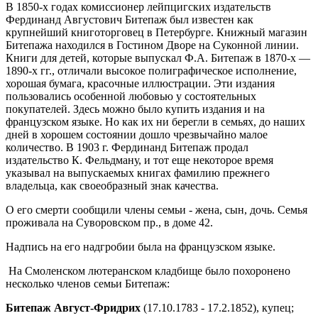
В 1850-х годах комиссионер лейпцигских издательств
Фердинанд Августович Битепаж был известен как
крупнейший книготорговец в Петербурге. Книжный магазин
Битепажа находился в Гостином Дворе на Суконной линии.
Книги для детей, которые выпускал Ф.А. Битепаж в 1870-х —
1890-х гг., отличали высокое полиграфическое исполнение,
хорошая бумага, красочные иллюстрации. Эти издания
пользовались особенной любовью у состоятельных
покупателей. Здесь можно было купить издания и на
французском языке. Но как их ни берегли в семьях, до наших
дней в хорошем состоянии дошло чрезвычайно малое
количество. В 1903 г. Фердинанд Битепаж продал
издательство К. Фельдману, и тот еще некоторое время
указывал на выпускаемых книгах фамилию прежнего
владельца, как своеобразный знак качества.
О его смерти сообщили члены семьи - жена, сын, дочь. Семья
проживала на Суворовском пр., в доме 42.
Надпись на его надгробии была на французском языке.
На Смоленском лютеранском кладбище было похоронено
несколько членов семьи Битепаж:
Битепаж Август-Фридрих
(17.10.1783 - 17.2.1852), купец;