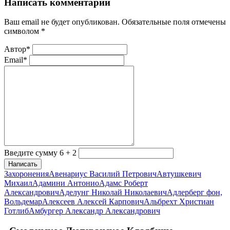
Написать комментарий
Ваш email не будет опубликован. Обязательные поля отмечены
символом
*
Автор*
Email*
Введите сумму 6 + 2
Написать
Захоронения
Авенариус Василий Петрович
Автушкевич
Михаил
Адамини Антонио
Адамс Роберт
Александрович
Аделунг Николай Николаевич
Адлерберг фон,
Вольдемар
Алексеев Алексей Карпович
Альбрехт Христиан
Готлиб
Амбургер Александр Александрович