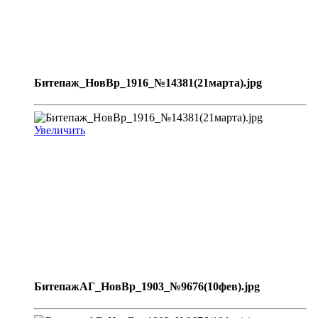
Битепаж_НовВр_1916_№14381(21марта).jpg
Увеличить
БитепажАГ_НовВр_1903_№9676(10фев).jpg