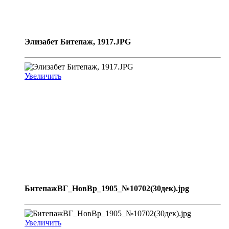
Элизабет Битепаж, 1917.JPG
Увеличить
БитепажВГ_НовВр_1905_№10702(30дек).jpg
Увеличить