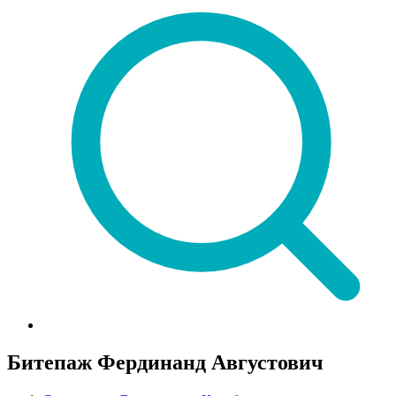
Битепаж Фердинанд Августович