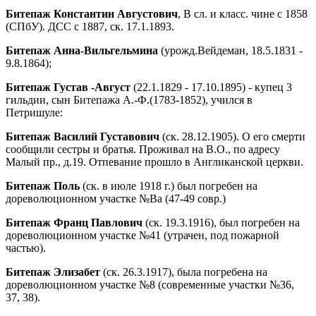
Битепаж Константин Августович
, В сл. и класс. чине с 1858
(СПбУ). ДСС с 1887, ск. 17.1.1893.
Битепаж Анна-Вильгельмина
(урожд.Вейдеман, 18.5.1831 -
9.8.1864);
Битепаж Густав
-Август
(22.1.1829 - 17.10.1895) - купец 3
гильдии, сын Битепажа А.-Ф.(1783-1852), учился в
Петришуле:
Битепаж Василий Густавович
(ск. 28.12.1905). О его смерти
сообщили сестры и братья. Проживал на В.О., по адресу
Малый пр., д.19. Отпевание прошло в Англиканской церкви.
Битепаж Поль
(ск. в июле 1918 г.) был погребен на
дореволюционном участке №Ва (47-49 совр.)
Битепаж Франц Павлович
(ск. 19.3.1916), был погребен на
дореволюционном участке №41 (утрачен, под пожарной
частью).
Битепаж Элизабет
(ск. 26.3.1917), была погребена на
дореволюционном участке №8 (современные участки №36,
37, 38).