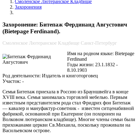
Смоленское Лютеранское Кладбище
Захоронения
Битепаж Фердинанд Августович
Захоронение: Битепаж Фердинанд Августович
(Bietepage Ferdinand).
Смоленское Лютеранское Кладбище Санкт-Петербург
Имя на родном языке: Bietepage
Ferdinand
Годы жизни: 23.1.1832 -
8.10.1903
Род деятельности: Издатель и книготорговец
Участок: -
Семья Битепаж приехала в Россию из Брауншвейга в конце
XVIII века. Семья занималась торговлей мебелью. Первым
известным представителем рода стал Фридрих фон Битепаж
— кавалер и мануфактур-советник - известен ситценабивной
фабрикой, основанной при Екатерине (он похоронен на
Волковом лютеранском кладбище). Многие члены семьи были
прихожанами церкви Св.Михаила, поскольку проживали на
Васильевском острове.