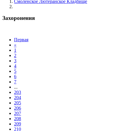
Смоленское Лютеранское Кладбище
Захоронения
Захоронения
Первая
«
1
2
3
4
5
6
7
...
203
204
205
206
207
208
209
210