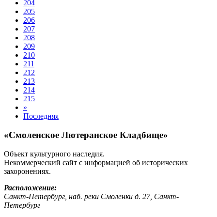
204
205
206
207
208
209
210
211
212
213
214
215
»
Последняя
«Смоленское Лютеранское Кладбище»
Объект культурного наследия.
Некоммерческий сайт с информацией об исторических
захоронениях.
Расположение:
Санкт-Петербург, наб. реки Смоленки д. 27, Санкт-
Петербург