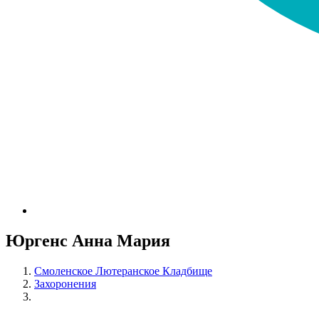
Юргенс Анна Мария
Смоленское Лютеранское Кладбище
Захоронения
Юргенс Анна Мария