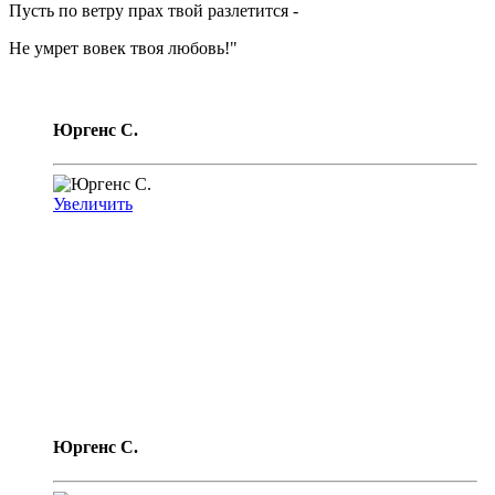
Пусть по ветру прах твой разлетится -
Не умрет вовек твоя любовь!"
Юргенс C.
Увеличить
Юргенс C.