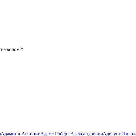
 символом
*
л
Адамини Антонио
Адамс Роберт Александрович
Аделунг Никол