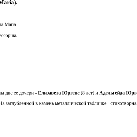
aria).
na Maria
ессорша.
ы две ее дочери -
Елизавета Юргенс
(8 лет) и
Адельгейда Юрг
. На заглубленной в камень металлической табличке - стихотвор