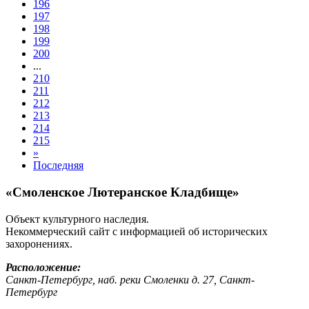
196
197
198
199
200
...
210
211
212
213
214
215
»
Последняя
«Смоленское Лютеранское Кладбище»
Объект культурного наследия.
Некоммерческий сайт с информацией об исторических
захоронениях.
Расположение:
Санкт-Петербург, наб. реки Смоленки д. 27, Санкт-
Петербург