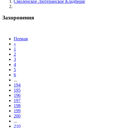
Смоленское Лютеранское Кладбище
Захоронения
Захоронения
Первая
«
1
2
3
4
5
6
...
194
195
196
197
198
199
200
...
210