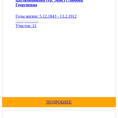
Шелковникова (ур. Эрнст) Любовь
Георгиевна
Годы жизни: 5.12.1843 - 13.2.1912
Захоронение
Участок: 21
ПОДРОБНЕЕ