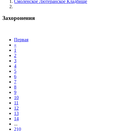
Смоленское Лютеранское Кладбище
Захоронения
Захоронения
Первая
«
1
2
3
4
5
6
7
8
9
10
11
12
13
14
...
210