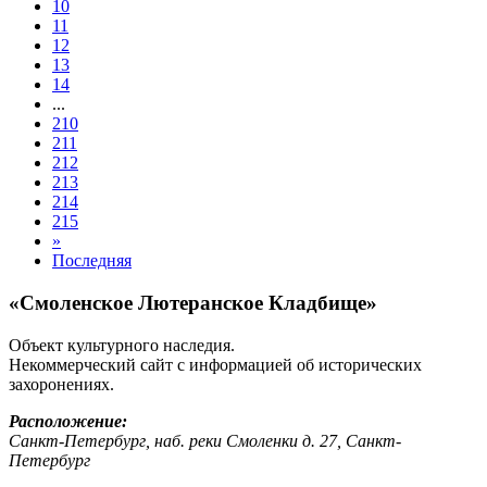
10
11
12
13
14
...
210
211
212
213
214
215
»
Последняя
«Смоленское Лютеранское Кладбище»
Объект культурного наследия.
Некоммерческий сайт с информацией об исторических
захоронениях.
Расположение:
Санкт-Петербург, наб. реки Смоленки д. 27, Санкт-
Петербург