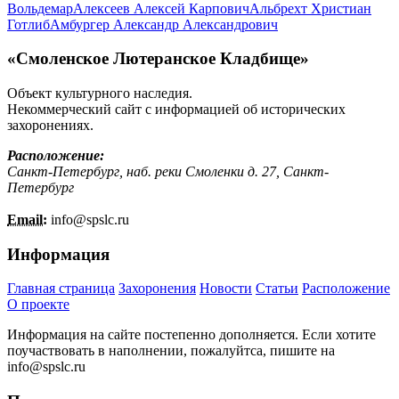
Вольдемар
Алексеев Алексей Карпович
Альбрехт Христиан
Готлиб
Амбургер Александр Александрович
«Смоленское Лютеранское Кладбище»
Объект культурного наследия.
Некоммерческий сайт с информацией об исторических
захоронениях.
Расположение:
Санкт-Петербург, наб. реки Смоленки д. 27, Санкт-
Петербург
Email:
info@
spslc.
ru
Информация
Главная страница
Захоронения
Новости
Статьи
Расположение
О проекте
Информация на сайте постепенно дополняется. Если хотите
поучаствовать в наполнении, пожалуйтса, пишите на
info@
spslc.
ru