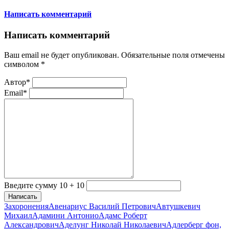
Написать комментарий
Написать комментарий
Ваш email не будет опубликован. Обязательные поля отмечены
символом
*
Автор*
Email*
Введите сумму 10 + 10
Написать
Захоронения
Авенариус Василий Петрович
Автушкевич
Михаил
Адамини Антонио
Адамс Роберт
Александрович
Аделунг Николай Николаевич
Адлерберг фон,