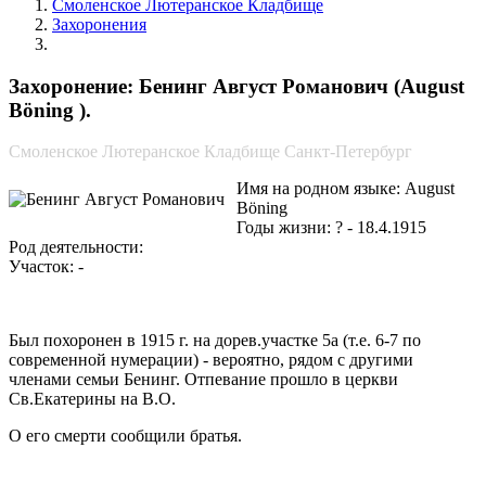
Смоленское Лютеранское Кладбище
Захоронения
Бенинг Август Романович
Захоронение: Бенинг Август Романович (August
Böning ).
Смоленское Лютеранское Кладбище Санкт-Петербург
Имя на родном языке: August
Böning
Годы жизни: ? - 18.4.1915
Род деятельности:
Участок: -
Был похоронен в 1915 г. на дорев.участке 5а (т.е. 6-7 по
современной нумерации) - вероятно, рядом с другими
членами семьи Бенинг. Отпевание прошло в церкви
Св.Екатерины на В.О.
О его смерти сообщили братья.