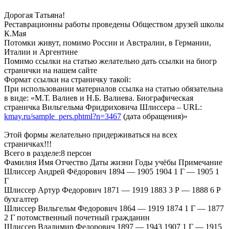
Дорогая Татьяна!
Реставрационны работы проведены Обществом друзей школы
К.Мая
Потомки живут, помимо России и Австралии, в Германии,
Италии и Аргентине
Помимо ссылки на статью желательно дать ссылки на биогр
странички на нашем сайте
Формат ссылки на страничку такой:
При использовании материалов ссылка на статью обязательна
в виде: «М.Т. Валиев и Н.Б. Валиева. Биографическая
страничка Вильгельма Фридриховича Шлиссера – URL:
kmay.ru/sample_pers.phtml?n=3467
(дата обращения)»
Этой формы желательно придерживаться на всех
страничках!!!
Всего в разделе:8 персон
Фамилия Имя Отчество Даты жизни Годы учёбы Примечание
Шлиссер Андрей Фёдорович 1894 — 1905 1904 1 Г — 1905 1
Г
Шлиссер Артур Федорович 1871 — 1919 1883 3 Р — 1888 6 Р
бухгалтер
Шлиссер Вильгельм Федорович 1864 — 1919 1874 1 Г — 1877
2 Г потомственный почетный гражданин
Шлиссер Владимир Федорович 1897 — 1943 1907 1 Г — 1915