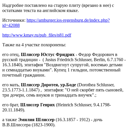
Надгробие поставлено на старую плиту (врезано в нее) с
остатками текста на английском языке.
Источники:
https://amburger.ios-regensburg.de/index.php?
id=42088
http://www.kmay.ru/pub_files/n81.pdf
Также на 4 участке похоронены:
его отец,
Шлиссер Юстус Фридрих
- Федор Федорович в
русской традиции - ( Justus Friedrich Schlusser, Berlin, 6.7.1760 -
16.3.1840), эпитафия "Воздвигнут супругой, восемью детьми
и семнадцатью внуками". Купец 1 гильдии, потомственный
почетный гражданин.
его мать,
Шлиссер Доротея, ур.Боде
(Dorothea Schlusser,
23.5.1773-1.1.1847) , эпитафия: "О ней скорбят пять сыновей,
три дочери, семь внуков и тринадцать внучек".;
его брат,
Шлиссер Генрих
(Heinrich Schlusser, 9.4.1798-
20.11.1849).
а также
Эмилия Шлиссер
(16.3.1857 - 1912) - дочь
В.В.Шлиссера (1823-1900).