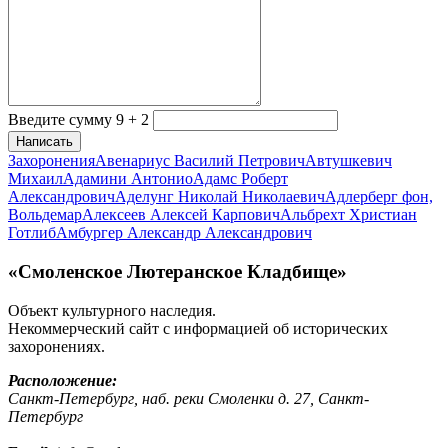
Введите сумму 9 + 2
Написать
Захоронения
Авенариус Василий Петрович
Автушкевич
Михаил
Адамини Антонио
Адамс Роберт
Александрович
Аделунг Николай Николаевич
Адлерберг фон,
Вольдемар
Алексеев Алексей Карпович
Альбрехт Христиан
Готлиб
Амбургер Александр Александрович
«Смоленское Лютеранское Кладбище»
Объект культурного наследия.
Некоммерческий сайт с информацией об исторических
захоронениях.
Расположение:
Санкт-Петербург, наб. реки Смоленки д. 27, Санкт-
Петербург