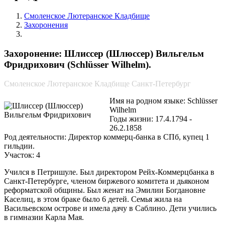
Смоленское Лютеранское Кладбище
Захоронения
Шлиссер (Шлюссер) Вильгельм Фридрихович
Захоронение: Шлиссер (Шлюссер) Вильгельм
Фридрихович (Schlüsser Wilhelm).
Смоленское Лютеранское Кладбище Санкт-Петербург
Имя на родном языке: Schlüsser
Wilhelm
Годы жизни: 17.4.1794 -
26.2.1858
Род деятельности: Директор коммерц-банка в СПб, купец 1
гильдии.
Участок: 4
Учился в Петришуле. Был директором Рейх-Коммерцбанка в
Санкт-Петербурге, членом биржевого комитета и дьяконом
реформатской общины. Был женат на Эмилии Богдановне
Каселиц, в этом браке было 6 детей. Семья жила на
Васильевском острове и имела дачу в Саблино. Дети учились
в гимназии Карла Мая.