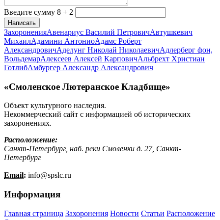
Введите сумму 8 + 2
Написать
Захоронения
Авенариус Василий Петрович
Автушкевич
Михаил
Адамини Антонио
Адамс Роберт
Александрович
Аделунг Николай Николаевич
Адлерберг фон,
Вольдемар
Алексеев Алексей Карпович
Альбрехт Христиан
Готлиб
Амбургер Александр Александрович
«Смоленское Лютеранское Кладбище»
Объект культурного наследия.
Некоммерческий сайт с информацией об исторических
захоронениях.
Расположение:
Санкт-Петербург, наб. реки Смоленки д. 27, Санкт-
Петербург
Email:
info@
spslc.
ru
Информация
Главная страница
Захоронения
Новости
Статьи
Расположение