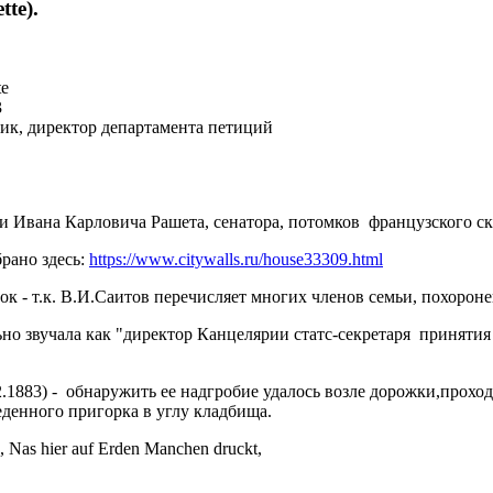
te).
te
3
ник, директор департамента петиций
и Ивана Карловича Рашета, сенатора, потомков французского ск
рано здесь:
https://www.citywalls.ru/house33309.html
к - т.к. В.И.Саитов перечисляет многих членов семьи, похороне
льно звучала как "директор Канцелярии статс-секретаря приня
2.12.1883) - обнаружить ее надгробие удалось возле дорожки,про
еденного пригорка в углу кладбища.
, Nas hier auf Erden Manchen druckt,