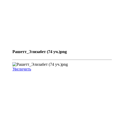
Рашетт_Элизабет (74 уч.)png
Увеличить