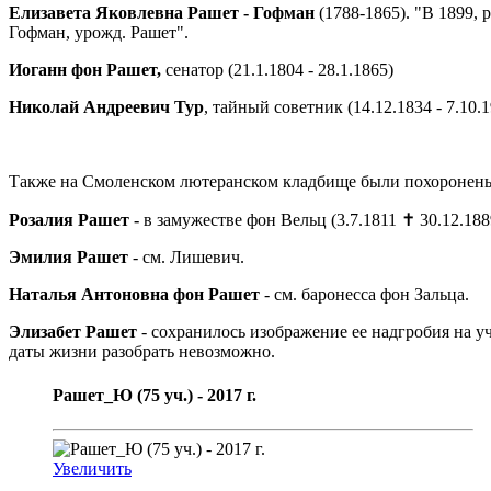
Елизавета Яковлевна Рашет - Гофман
(1788-1865). "В 1899,
Гофман, урожд. Рашет".
Иоганн фон Рашет,
сенатор (21.1.1804 - 28.1.1865)
Николай Андреевич Тур
, тайный советник (14.12.1834 - 7.10
Также на Смоленском лютеранском кладбище были похоронен
Розалия Рашет -
в замужестве фон Вельц (3.7.1811 ✝ 30.12.18
Эмилия Рашет
- см. Лишевич.
Наталья Антоновна фон Рашет
- см. баронесса фон Зальца.
Элизабет Рашет
- сохранилось изображение ее надгробия на уч
даты жизни разобрать невозможно.
Рашет_Ю (75 уч.) - 2017 г.
Увеличить