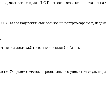
 распоряжением генерала Н.С.Генецкого, возложена плита сия на
.1905). На его надгробии был бронзовый портрет-барельеф, надп
ы:
89) - вдова доктора.Отпевание в церкви Св.Анны.
астке 74, рядом с местом первоначального упокоения скульптора 