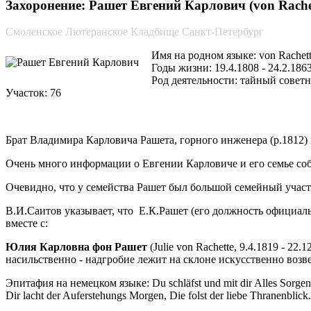
Захоронение: Рашет Евгений Карлович (von Rachet
Смоленское Лютеранское Кладбище Санкт-Петербург
Имя на родном языке: von Rachet
Годы жизни: 19.4.1808 - 24.2.186
Род деятельности: тайный совет
Участок: 76
Брат Владимира Карловича Рашета, горного инженера (р.1812) 
Очень много информации о Евгении Карловиче и его семье соб
Очевидно, что у семейства Рашет был большой семейный участо
В.И.Саитов указывает, что Е.К.Рашет (его должность официа
вместе с:
Юлия Карловна фон Рашет
(Julie von Rachette, 9.4.1819 - 2
насильственно - надгробие лежит на склоне искусственно возв
Эпитафия на немецком языке: Du schläfst und mit dir Alles Sorgen
Dir lacht der Auferstehungs Morgen, Die folst der liebe Thranenblick.