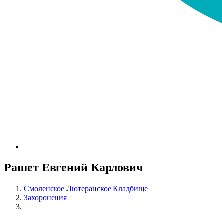
Рашет Евгений Карлович
Смоленское Лютеранское Кладбище
Захоронения
Рашет Евгений Карлович