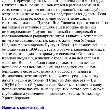
Доброго времени суток! Мной отправлены фото моего деда-
Пунтуса Яна Яновича. он запечатлен в разном времени и,
естественно, в разном возрасте. не удивляйтесь, пожалуйста,
отправлений несколько — это я подстраховался дублем! Если
Вы не возражаете, добавлю еще любопытные факты,
связанные с жизнью Пунтуса Яна Яновича- при жизни он был
награжден за отличие в службе еще в Москве именным
никелированным браунингом, шашкой с гравировкой и
коротковолновым радиоприемником. Однако, к сожалению,
ничего не сохранилось, так как его жена ( моя бабушка —
Надежда Александровна Пунтус ( Курбан) с началом войны с
белофиннами в 1939 году, все это оружие, радиоприемник, а
также лыжи .- сдала по приказу в военкомат. Осталась лишь
Красная звезда с буденновки с кованным на ней серпом и
молотом! Вот такие были наши предки. это они делали
историю! А мы помним о них. мы гордимся ими и. Вам
благодаря. вместе сохраняем эту гордость и память в
бесконечном течении времени и будем передавать ее. эту
память. нашим потомкам!!! Спасибо Вам еще раз — Вы
ЛЮДИ с большой буквы. и если Вы есть я спокоен за нашу
историческую память, за нашу идентичность! Честь имею- с
глубочайшим уважением и поклоном,- Бештау Александр
Христофорович.
Написать комментарий