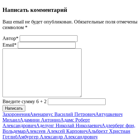
Написать комментарий
Ваш email не будет опубликован. Обязательные поля отмечены
символом
*
Автор*
Email*
Введите сумму 6 + 2
Написать
Захоронения
Авенариус Василий Петрович
Автушкевич
Михаил
Адамини Антонио
Адамс Роберт
Александрович
Аделунг Николай Николаевич
Адлерберг фон,
Вольдемар
Алексеев Алексей Карпович
Альбрехт Христиан
Готлиб
Амбургер Александр Александрович