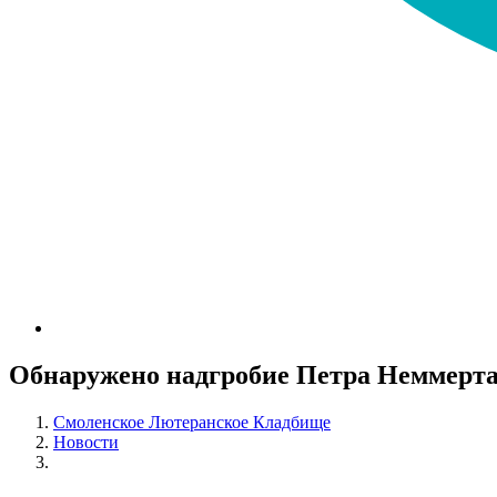
Обнаружено надгробие Петра Неммерта
Смоленское Лютеранское Кладбище
Новости
Обнаружено надгробие Петра Неммерта (Peter Nemmert)