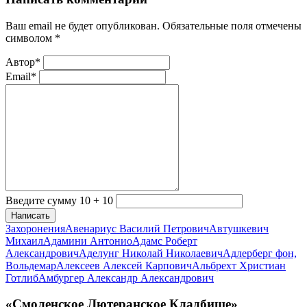
Ваш email не будет опубликован. Обязательные поля отмечены
символом
*
Автор*
Email*
Введите сумму 10 + 10
Написать
Захоронения
Авенариус Василий Петрович
Автушкевич
Михаил
Адамини Антонио
Адамс Роберт
Александрович
Аделунг Николай Николаевич
Адлерберг фон,
Вольдемар
Алексеев Алексей Карпович
Альбрехт Христиан
Готлиб
Амбургер Александр Александрович
«Смоленское Лютеранское Кладбище»