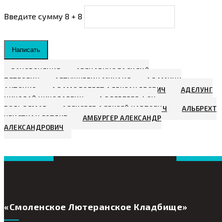
Введите сумму 8 + 8
Написать
ЗАХОРОНЕНИЯ
АВЕНАРИУС ВАСИЛИЙ
ПЕТРОВИЧ
АВТУШКЕВИЧ МИХАИЛ
АДАМИНИ
АНТОНИО
АДАМС РОБЕРТ АЛЕКСАНДРОВИЧ
АДЕЛУНГ
НИКОЛАЙ НИКОЛАЕВИЧ
АДЛЕРБЕРГ ФОН,
ВОЛЬДЕМАР
АЛЕКСЕЕВ АЛЕКСЕЙ КАРПОВИЧ
АЛЬБРЕХТ
ХРИСТИАН ГОТЛИБ
АМБУРГЕР АЛЕКСАНДР
АЛЕКСАНДРОВИЧ
«Смоленское Лютеранское Кладбище»