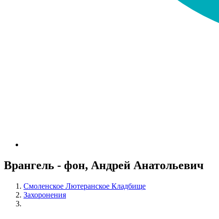
Врангель - фон, Андрей Анатольевич
Смоленское Лютеранское Кладбище
Захоронения
Врангель - фон, Андрей Анатольевич