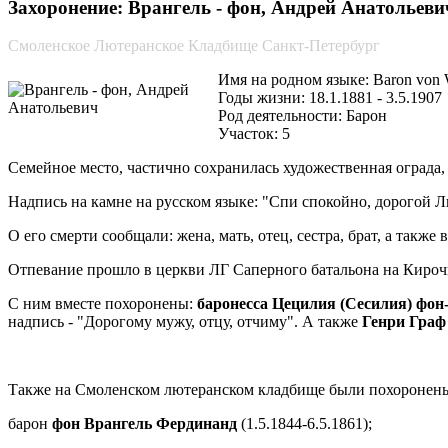
Захоронение: Врангель - фон, Андрей Анатольевич
Смоленское Лютеранское Кладбище Санкт-Петербург
Имя на родном языке: Baron von 
Годы жизни: 18.1.1881 - 3.5.1907
Род деятельности: Барон
Участок: 5
Семейное место, частично сохранилась художественная ограда,
Надпись на камне на русском языке: "Спи спокойно, дорогой 
О его смерти сообщали: жена, мать, отец, сестра, брат, а так
Отпевание прошло в церкви ЛГ Саперного батальона на Кироч
С ним вместе похоронены:
баронесса Цецилия (Сесилия) фон
надпись - "Дорогому мужу, отцу, отчиму". А также
Генри Граф
Также на Смоленском лютеранском кладбище были похоронен
барон
фон Врангель Фердинанд
(1.5.1844-6.5.1861);