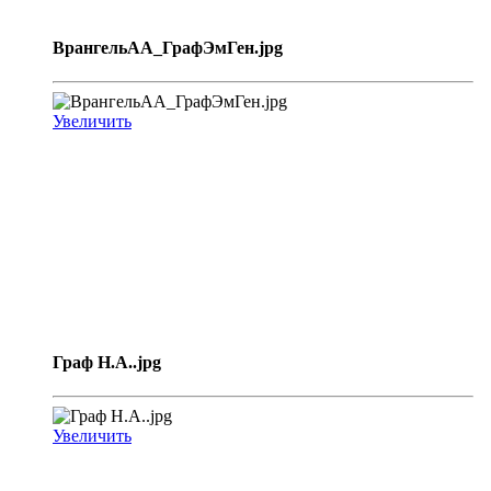
ВрангельАА_ГрафЭмГен.jpg
Увеличить
Граф Н.А..jpg
Увеличить