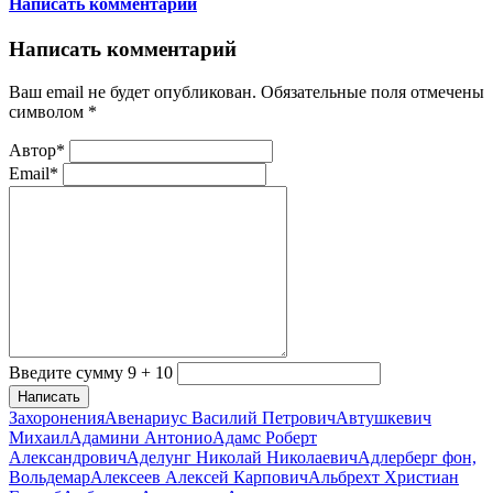
Написать комментарий
Написать комментарий
Ваш email не будет опубликован. Обязательные поля отмечены
символом
*
Автор*
Email*
Введите сумму 9 + 10
Написать
Захоронения
Авенариус Василий Петрович
Автушкевич
Михаил
Адамини Антонио
Адамс Роберт
Александрович
Аделунг Николай Николаевич
Адлерберг фон,
Вольдемар
Алексеев Алексей Карпович
Альбрехт Христиан