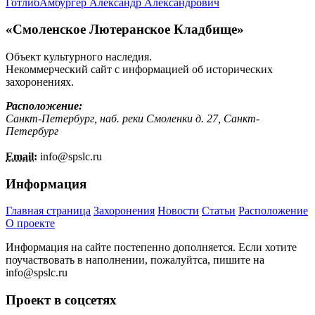
Готлиб
Амбургер Александр Александрович
«Смоленское Лютеранское Кладбище»
Объект культурного наследия.
Некоммерческий сайт с информацией об исторических
захоронениях.
Расположение:
Санкт-Петербург, наб. реки Смоленки д. 27, Санкт-
Петербург
Email:
info@
spslc.
ru
Информация
Главная страница
Захоронения
Новости
Статьи
Расположение
О проекте
Информация на сайте постепенно дополняется. Если хотите
поучаствовать в наполнении, пожалуйтса, пишите на
info@
spslc.
ru
Проект в соцсетях