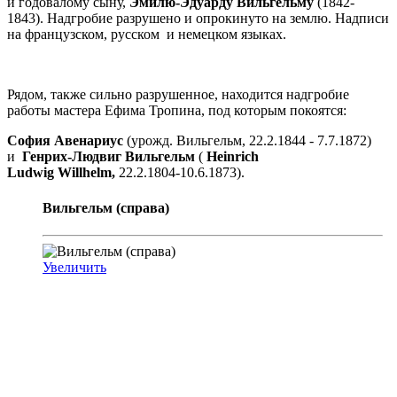
и годовалому сыну,
Эмилю-Эдуарду Вильгельму
(1842-
1843). Надгробие разрушено и опрокинуто на землю. Надписи
на французском, русском и немецком языках.
Рядом, также сильно разрушенное, находится надгробие
работы мастера Ефима Тропина, под которым покоятся:
София Авенариус
(урожд. Вильгельм, 22.2.1844 - 7.7.1872)
и
Генрих-Людвиг Вильгельм
(
Heinrich
Ludwig
Willhelm,
22.2.1804-10.6.1873).
Вильгельм (справа)
Увеличить