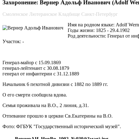
Захоронение: Вернер Адольф Иванович (Adolf Wer
Смоленское Лютеранское Кладбище Санкт-Петербург
Имя на родном языке: Adolf Wern
Годы жизни: 1825 - 29.4.1902
Род деятельности: Генерал от ин
Участок: -
Генерал-майор с 15.09.1869
генерал-лейтенант с 30.08.1879
генерал от инфантерии с 31.12.1889
Начальник 6 пехотной дивизии с 1882 по 1889 гг.
О его смерти сообщила вдова.
Семья проживала на В.О., 2 линия, д.31.
Отпевание прошло в церкви Св.Екатерины на В.О.
Фото: ФГБУК "Государственный исторический музей".
ВернерАИ_НовВр_1902_№9394(1мая).jpg