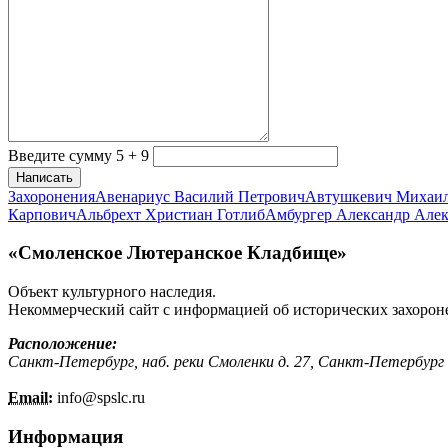
Введите сумму 5 + 9
Написать
Захоронения
Авенариус Василий Петрович
Автушкевич Михаи
Карпович
Альбрехт Христиан Готлиб
Амбургер Александр Але
«Смоленское Лютеранское Кладбище»
Объект культурного наследия.
Некоммерческий сайт с информацией об исторических захорон
Расположение:
Санкт-Петербург, наб. реки Смоленки д. 27, Санкт-Петербург
Email:
info@
spslc.
ru
Информация