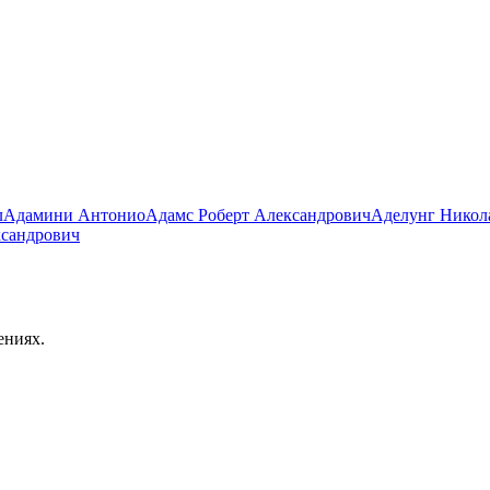
л
Адамини Антонио
Адамс Роберт Александрович
Аделунг Никол
ксандрович
ениях.