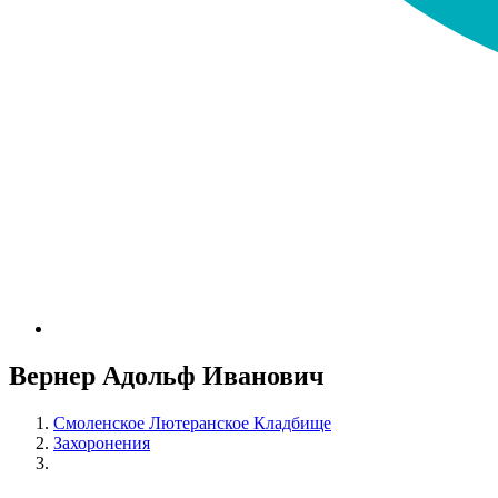
Вернер Адольф Иванович
Смоленское Лютеранское Кладбище
Захоронения
Вернер Адольф Иванович