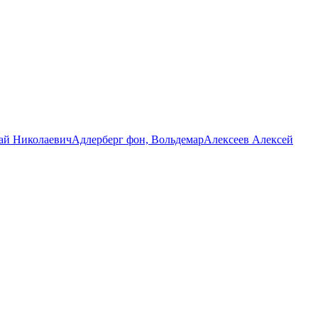
ай Николаевич
Адлерберг фон, Вольдемар
Алексеев Алексей