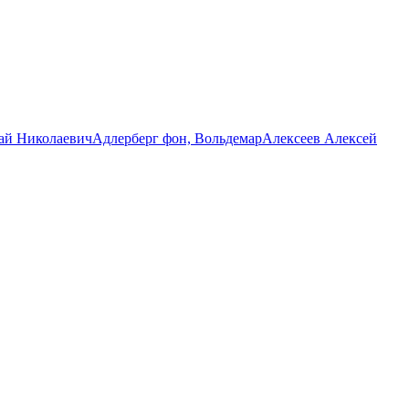
ай Николаевич
Адлерберг фон, Вольдемар
Алексеев Алексей