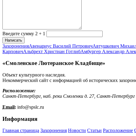
Введите сумму 2 + 1
Написать
Захоронения
Авенариус Василий Петрович
Автушкевич Михаи
Карпович
Альбрехт Христиан Готлиб
Амбургер Александр Але
«Смоленское Лютеранское Кладбище»
Объект культурного наследия.
Некоммерческий сайт с информацией об исторических захорон
Расположение:
Санкт-Петербург, наб. реки Смоленки д. 27, Санкт-Петербург
Email:
info@
spslc.
ru
Информация
Главная страница
Захоронения
Новости
Статьи
Расположение