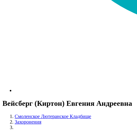
Вейсберг (Киртон) Евгения Андреевна
Смоленское Лютеранское Кладбище
Захоронения
Вейсберг (Киртон) Евгения Андреевна