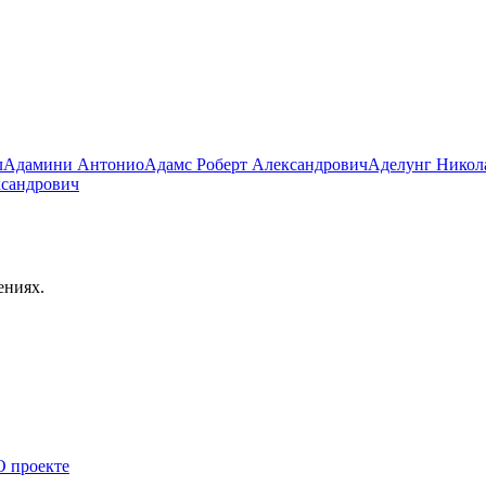
л
Адамини Антонио
Адамс Роберт Александрович
Аделунг Никол
ксандрович
ениях.
О проекте