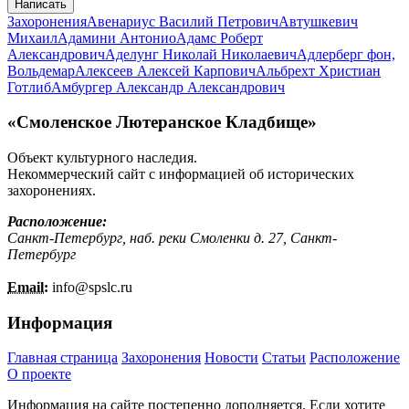
Написать
Захоронения
Авенариус Василий Петрович
Автушкевич
Михаил
Адамини Антонио
Адамс Роберт
Александрович
Аделунг Николай Николаевич
Адлерберг фон,
Вольдемар
Алексеев Алексей Карпович
Альбрехт Христиан
Готлиб
Амбургер Александр Александрович
«Смоленское Лютеранское Кладбище»
Объект культурного наследия.
Некоммерческий сайт с информацией об исторических
захоронениях.
Расположение:
Санкт-Петербург, наб. реки Смоленки д. 27, Санкт-
Петербург
Email:
info@
spslc.
ru
Информация
Главная страница
Захоронения
Новости
Статьи
Расположение
О проекте
Информация на сайте постепенно дополняется. Если хотите