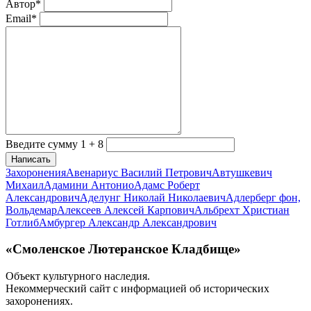
Автор*
Email*
Введите сумму 1 + 8
Написать
Захоронения
Авенариус Василий Петрович
Автушкевич
Михаил
Адамини Антонио
Адамс Роберт
Александрович
Аделунг Николай Николаевич
Адлерберг фон,
Вольдемар
Алексеев Алексей Карпович
Альбрехт Христиан
Готлиб
Амбургер Александр Александрович
«Смоленское Лютеранское Кладбище»
Объект культурного наследия.
Некоммерческий сайт с информацией об исторических
захоронениях.