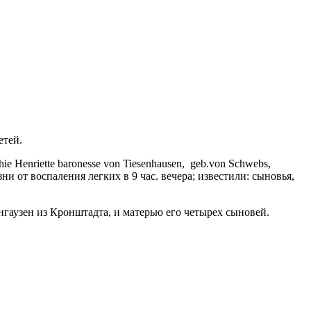
детей.
hie Henriette baronesse von Tiesenhausen, geb.von Schwebs,
ни от воспаления легких в 9 час. вечера; известили: сыновья,
нгаузен из Кронштадта, и матерью его четырех сыновей.