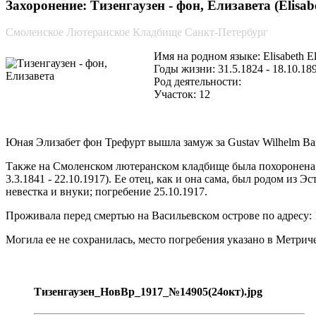
Захоронение: Тизенгаузен - фон, Елизавета (Elisabet
Смоленское Лютеранское Кладбище Санкт-Петербург
Имя на родном языке: Elisabeth El
Годы жизни: 31.5.1824 - 18.10.18
Род деятельности:
Участок: 12
Юная Элизабет фон Трефурт
вышла замуж за
Gustav Wilhelm Ba
Также на Смоленском лютеранском кладбище была похоронена
3.3.1841 - 22.10.1917). Ее отец, как и она сама, был родом из 
невестка и внуки; погребение 25.10.1917.
Проживала перед смертью на Васильевском острове по адресу: 
Могила ее не сохранилась, место погребения указано в Метриче
Тизенгаузен_НовВр_1917_№14905(24окт).jpg