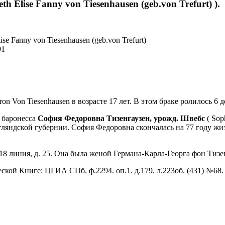
h Elise Fanny von Tiesenhausen (geb.von Trefurt) ).
ise Fanny von Tiesenhausen (geb.von Trefurt)
91
ron Von Tiesenhausen в возрасте 17 лет. В этом браке ролилось 6 
 баронесса
София Федоровна Тизенгаузен, урожд. Швебс
( Sop
Эстляндской губернии. София Федоровна скончалась на 77 году жиз
18 линия, д. 25. Она была женой Германа-Карла-Георга фон Тизе
ской Книге: ЦГИА СПб. ф.2294. оп.1. д.179. л.223об. (431) №68.