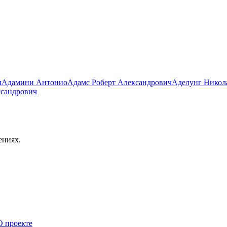
л
Адамини Антонио
Адамс Роберт Александрович
Аделунг Никол
ксандрович
ениях.
О проекте