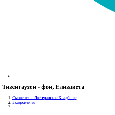
Тизенгаузен - фон, Елизавета
Смоленское Лютеранское Кладбище
Захоронения
Тизенгаузен - фон, Елизавета