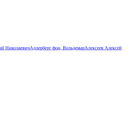
ай Николаевич
Адлерберг фон, Вольдемар
Алексеев Алексей