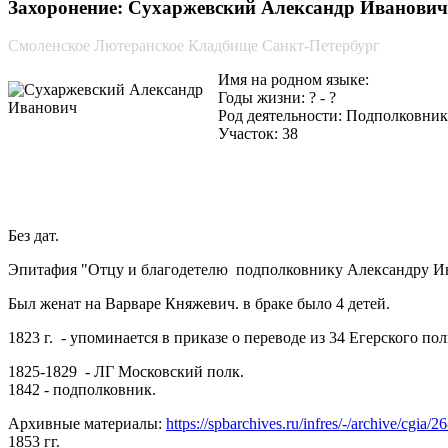
Захоронение: Сухаржевский Александр Иванович 
Смоленское Лютеранское Кладбище Санкт-Петербург
Имя на родном языке:
Годы жизни: ? - ?
Род деятельности: Подполковник
Участок: 38
Без дат.
Эпитафия "Отцу и благодетелю подполковнику Александру Ив
Был женат на Варваре Княжевич. в браке было 4 детей.
1823 г. - упоминается в приказе о переводе из 34 Егерского 
1825-1829 - ЛГ Московский полк.
1842 - подполковник.
Архивные материалы:
https://spbarchives.ru/infres/-/archive/cgi
1853 гг.