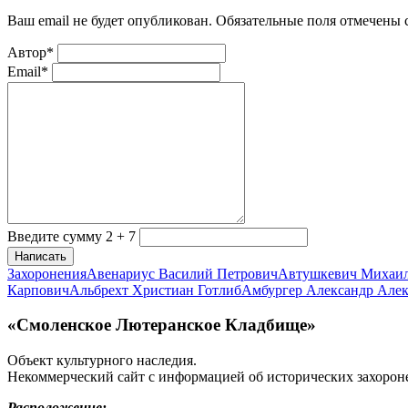
Ваш email не будет опубликован. Обязательные поля отмечены
Автор*
Email*
Введите сумму 2 + 7
Написать
Захоронения
Авенариус Василий Петрович
Автушкевич Михаи
Карпович
Альбрехт Христиан Готлиб
Амбургер Александр Але
«Смоленское Лютеранское Кладбище»
Объект культурного наследия.
Некоммерческий сайт с информацией об исторических захорон
Расположение: