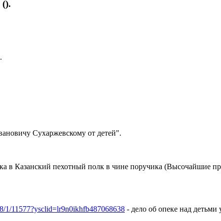
().
.
ановичу Сухаржевскому от детей".
полка в Казанский пехотный полк в чине поручика (Высочайшие п
a/268/1/11577?ysclid=lr9n0ikhfb487068638
- дело об опеке над детьми