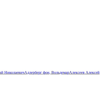
ай Николаевич
Адлерберг фон, Вольдемар
Алексеев Алексей