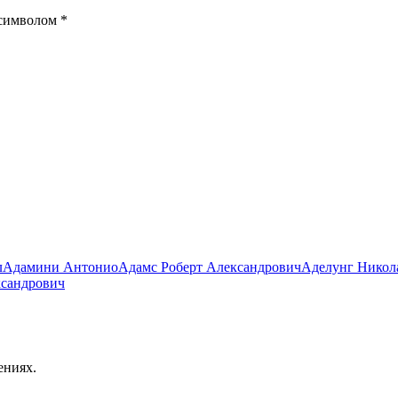
 символом
*
л
Адамини Антонио
Адамс Роберт Александрович
Аделунг Никол
ксандрович
ениях.