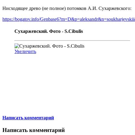
Нисходящее древо (не полное) потомков А.И. Сухаржевского:
https://bogatov.info/Genbase6?m=D&p=aleksandr&n=soukharjev
Сухаржевский. Фото - S.Cibulis
Увеличить
Написать комментарий
Написать комментарий