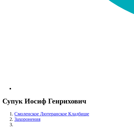
Супук Иосиф Генрихович
Смоленское Лютеранское Кладбище
Захоронения
Супук Иосиф Генрихович