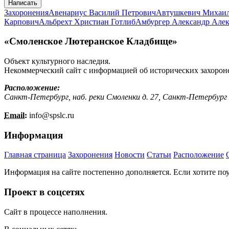
Написать
Захоронения
Авенариус Василий Петрович
Автушкевич Михаи
Карпович
Альбрехт Христиан Готлиб
Амбургер Александр Але
«Смоленское Лютеранское Кладбище»
Объект культурного наследия.
Некоммерческий сайт с информацией об исторических захорон
Расположение:
Санкт-Петербург, наб. реки Смоленки д. 27, Санкт-Петербург
Email:
info@
spslc.
ru
Информация
Главная страница
Захоронения
Новости
Статьи
Расположение
Информация на сайте постепенно дополняется. Если хотите по
Проект в соцсетях
Сайт в процессе наполнения.