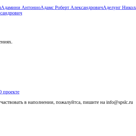
л
Адамини Антонио
Адамс Роберт Александрович
Аделунг Никол
ксандрович
ениях.
О проекте
участвовать в наполнении, пожалуйтса, пишите на
info@
spslc.
ru