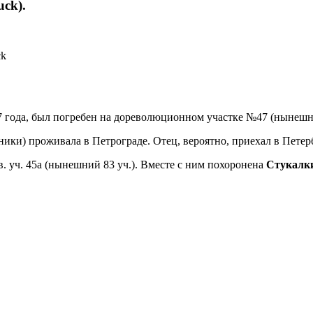
ck).
ck
7 года, был погребен на дореволюционном участке №47 (нынешни
нники) проживала в Петрограде. Отец, вероятно, приехал в Петер
в. уч. 45а (нынешний 83 уч.). Вместе с ним похоронена
Стукалки