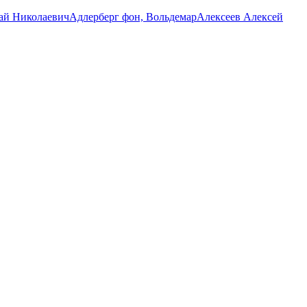
ай Николаевич
Адлерберг фон, Вольдемар
Алексеев Алексей