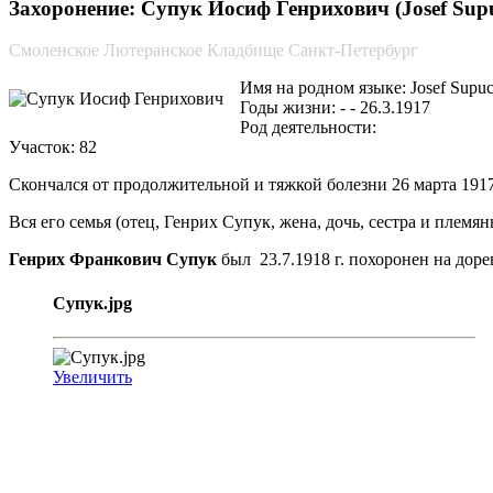
Захоронение: Супук Иосиф Генрихович (Josef Supu
Смоленское Лютеранское Кладбище Санкт-Петербург
Имя на родном языке: Josef Supu
Годы жизни: - - 26.3.1917
Род деятельности:
Участок: 82
Скончался от продолжительной и тяжкой болезни 26 марта 191
Вся его семья (отец, Генрих Супук, жена, дочь, сестра и племя
Генрих Франкович Супук
был 23.7.1918 г. похоронен на доре
Супук.jpg
Увеличить