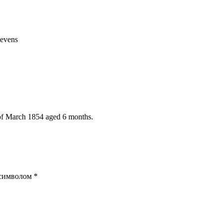
tevens
4 of March 1854 aged 6 months.
 символом
*