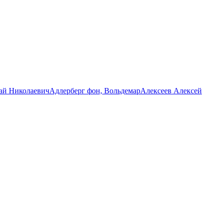
ай Николаевич
Адлерберг фон, Вольдемар
Алексеев Алексей