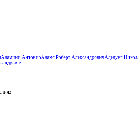
л
Адамини Антонио
Адамс Роберт Александрович
Аделунг Никол
ксандрович
ениях.