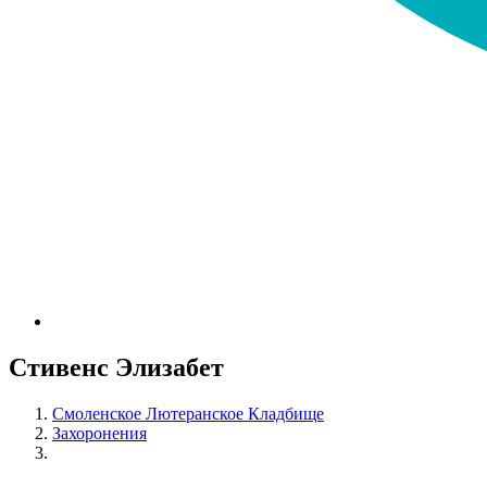
Стивенс Элизабет
Смоленское Лютеранское Кладбище
Захоронения
Стивенс Элизабет