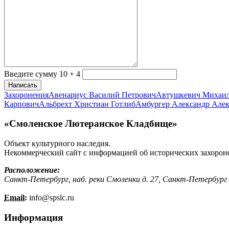
Введите сумму 10 + 4
Написать
Захоронения
Авенариус Василий Петрович
Автушкевич Михаи
Карпович
Альбрехт Христиан Готлиб
Амбургер Александр Але
«Смоленское Лютеранское Кладбище»
Объект культурного наследия.
Некоммерческий сайт с информацией об исторических захорон
Расположение:
Санкт-Петербург, наб. реки Смоленки д. 27, Санкт-Петербург
Email:
info@
spslc.
ru
Информация