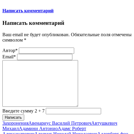
Написать комментарий
Написать комментарий
Ваш email не будет опубликован. Обязательные поля отмечены
символом
*
Автор*
Email*
Введите сумму 2 + 7
Написать
Захоронения
Авенариус Василий Петрович
Автушкевич
Михаил
Адамини Антонио
Адамс Роберт
Александрович
Аделунг Николай Николаевич
Адлерберг фон,