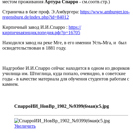
местом проживания
Артура Спарро
- см.соотв.стр.)
Страничка в базе проф. Э.Амбургера:
https://www.amburger.ios-
regensburg.de/index.php?id=84012
Кирпичный завод И.И.Спарро :
https://
кирпичнаяэнциклопедия.рф/?p=16705
Находился завод на реке Мге, в его имении Усть-Мга, и был
освидетельствован в 1881 году.
Надгробие И.И.Спарро сейчас находится в одном из двориков
училища им. Штиглица, куда попало, очевидно, в советские
годы - в качестве материала для обучения студентов работам с
камнем.
СпарроИИ_НовВр_1902_№9399(6мая)с5.jpg
Увеличить