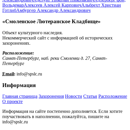
Вольдемар
Алексеев Алексей Карпович
Альбрехт Христиан
Готлиб
Амбургер Александр Александрович
«Смоленское Лютеранское Кладбище»
Объект культурного наследия.
Некоммерческий сайт с информацией об исторических
захоронениях.
Расположение:
Санкт-Петербург, наб. реки Смоленки д. 27, Санкт-
Петербург
Email:
info@
spslc.
ru
Информация
Главная страница
Захоронения
Новости
Статьи
Расположение
О проекте
Информация на сайте постепенно дополняется. Если хотите
поучаствовать в наполнении, пожалуйтса, пишите на
info@
spslc.
ru