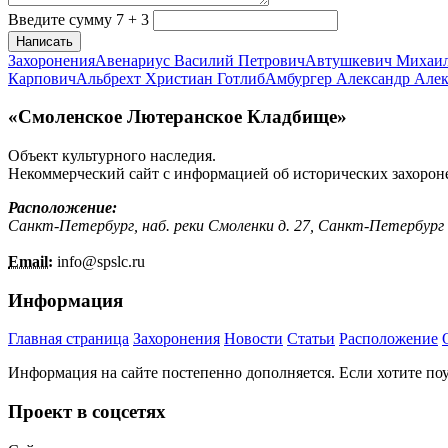
Введите сумму 7 + 3
Написать
Захоронения
Авенариус Василий Петрович
Автушкевич Михаи
Карпович
Альбрехт Христиан Готлиб
Амбургер Александр Але
«Смоленское Лютеранское Кладбище»
Объект культурного наследия.
Некоммерческий сайт с информацией об исторических захорон
Расположение:
Санкт-Петербург, наб. реки Смоленки д. 27, Санкт-Петербург
Email:
info@
spslc.
ru
Информация
Главная страница
Захоронения
Новости
Статьи
Расположение
Информация на сайте постепенно дополняется. Если хотите по
Проект в соцсетях