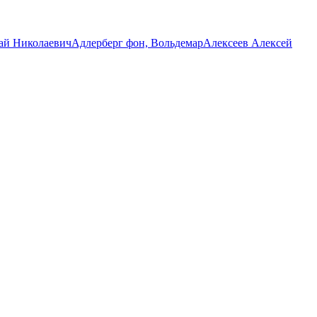
ай Николаевич
Адлерберг фон, Вольдемар
Алексеев Алексей