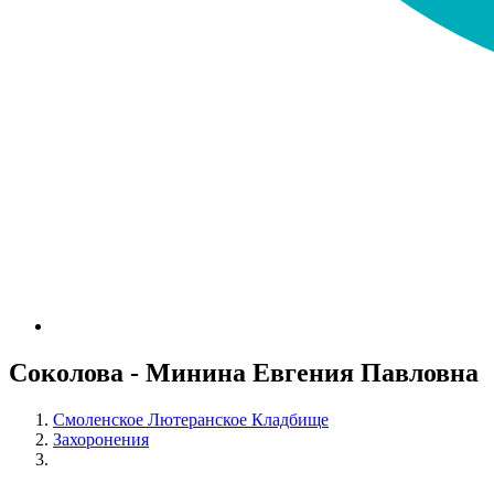
Соколова - Минина Евгения Павловна
Смоленское Лютеранское Кладбище
Захоронения
Соколова - Минина Евгения Павловна