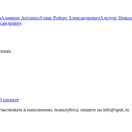
л
Адамини Антонио
Адамс Роберт Александрович
Аделунг Никол
ксандрович
ениях.
О проекте
участвовать в наполнении, пожалуйтса, пишите на
info@
spslc.
ru