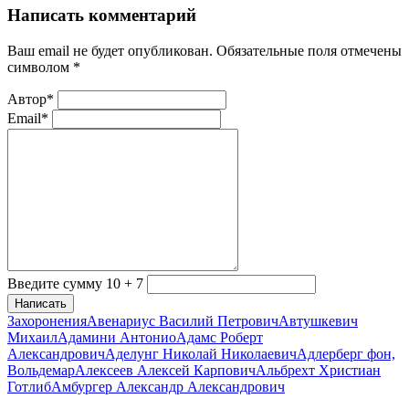
Написать комментарий
Ваш email не будет опубликован. Обязательные поля отмечены
символом
*
Автор*
Email*
Введите сумму 10 + 7
Написать
Захоронения
Авенариус Василий Петрович
Автушкевич
Михаил
Адамини Антонио
Адамс Роберт
Александрович
Аделунг Николай Николаевич
Адлерберг фон,
Вольдемар
Алексеев Алексей Карпович
Альбрехт Христиан
Готлиб
Амбургер Александр Александрович