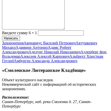
Введите сумму 6 + 1
Написать
Захоронения
Авенариус Василий Петрович
Автушкевич
Михаил
Адамини Антонио
Адамс Роберт
Александрович
Аделунг Николай Николаевич
Адлерберг фон,
Вольдемар
Алексеев Алексей Карпович
Альбрехт Христиан
Готлиб
Амбургер Александр Александрович
«Смоленское Лютеранское Кладбище»
Объект культурного наследия.
Некоммерческий сайт с информацией об исторических
захоронениях.
Расположение:
Санкт-Петербург, наб. реки Смоленки д. 27, Санкт-
Петербург