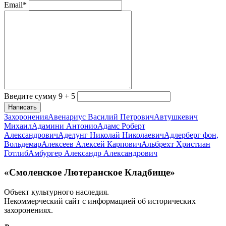
Email*
Введите сумму 9 + 5
Написать
Захоронения
Авенариус Василий Петрович
Автушкевич
Михаил
Адамини Антонио
Адамс Роберт
Александрович
Аделунг Николай Николаевич
Адлерберг фон,
Вольдемар
Алексеев Алексей Карпович
Альбрехт Христиан
Готлиб
Амбургер Александр Александрович
«Смоленское Лютеранское Кладбище»
Объект культурного наследия.
Некоммерческий сайт с информацией об исторических
захоронениях.