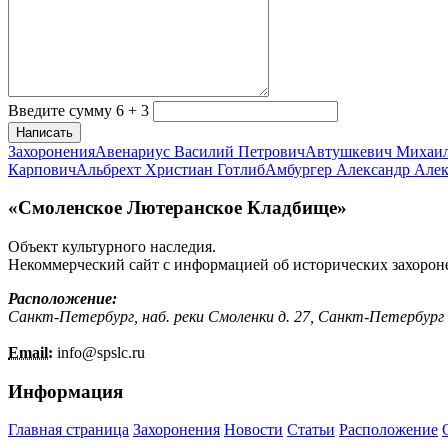
Введите сумму 6 + 3
Написать
Захоронения
Авенариус Василий Петрович
Автушкевич Михаи
Карпович
Альбрехт Христиан Готлиб
Амбургер Александр Але
«Смоленское Лютеранское Кладбище»
Объект культурного наследия.
Некоммерческий сайт с информацией об исторических захорон
Расположение:
Санкт-Петербург, наб. реки Смоленки д. 27, Санкт-Петербург
Email:
info@
spslc.
ru
Информация
Главная страница
Захоронения
Новости
Статьи
Расположение