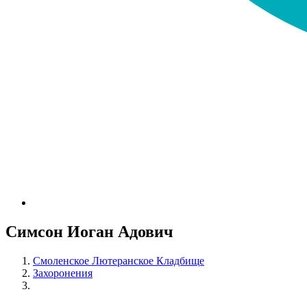
Симсон Иоган Адович
Смоленское Лютеранское Кладбище
Захоронения
Симсон Иоган Адович