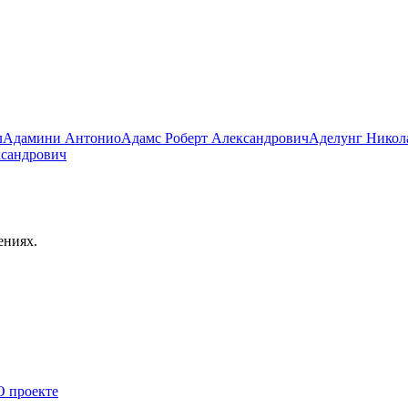
л
Адамини Антонио
Адамс Роберт Александрович
Аделунг Никол
ксандрович
ениях.
О проекте