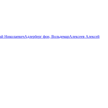
ай Николаевич
Адлерберг фон, Вольдемар
Алексеев Алексей