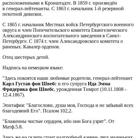
расположенными в Кронштадте. В 1859 г. произведён
в генерал-лейтенанты. С 1863 г. начальник 1-й резервной
пехотной дивизии.
С 1865 г. начальник Местных войск Петербургского военного
округа и член Попечительского комитета Евангелического
Александринского воспитательного заведения в Санкт-
Петербурге. С 1874 г. член Александровского комитета о
раненых. Кавалер орденов.
Отец шестерых детей.
Надпись на немецком языке:
"Здесь покоятся наши любимые родители, генерал-лейтенант
Карл Густав фон Швеб
с и его супруга
Ида Эмма
Фридерика фон
Швебс
, урожденная Тимрот (10.11.1808 -
12.4.1867).
Эпитафия: "Благослови, душа моя, Господа и не забывай всех
благодеяний Его". Псалом 102,2.
"Блаженны чистые сердцем, ибо они Бога узрят". От
Матф.5.8.
Здесь же на склепе стоит надгробный камень двух маленьких