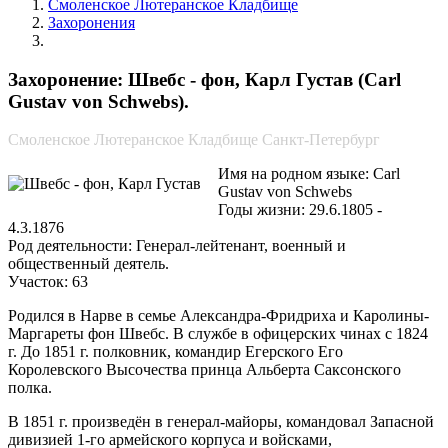
Смоленское Лютеранское Кладбище
Захоронения
Швебс - фон, Карл Густав
Захоронение: Швебс - фон, Карл Густав (Carl
Gustav von Schwebs).
Смоленское Лютеранское Кладбище Санкт-Петербург
Имя на родном языке: Carl
Gustav von Schwebs
Годы жизни: 29.6.1805 -
4.3.1876
Род деятельности: Генерал-лейтенант, военный и
общественный деятель.
Участок: 63
Родился в Нарве в семье Александра-Фридриха и Каролины-
Маргареты фон Швебс. В службе в офицерских чинах с 1824
г. До 1851 г. полковник, командир Егерского Его
Королевского Высочества принца Альберта Саксонского
полка.
В 1851 г. произведён в генерал-майоры, командовал Запасной
дивизией 1-го армейского корпуса и войсками,