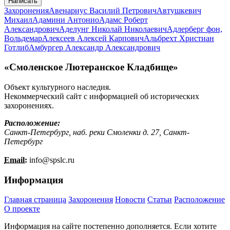
Написать
Захоронения
Авенариус Василий Петрович
Автушкевич
Михаил
Адамини Антонио
Адамс Роберт
Александрович
Аделунг Николай Николаевич
Адлерберг фон,
Вольдемар
Алексеев Алексей Карпович
Альбрехт Христиан
Готлиб
Амбургер Александр Александрович
«Смоленское Лютеранское Кладбище»
Объект культурного наследия.
Некоммерческий сайт с информацией об исторических
захоронениях.
Расположение:
Санкт-Петербург, наб. реки Смоленки д. 27, Санкт-
Петербург
Email:
info@
spslc.
ru
Информация
Главная страница
Захоронения
Новости
Статьи
Расположение
О проекте
Информация на сайте постепенно дополняется. Если хотите