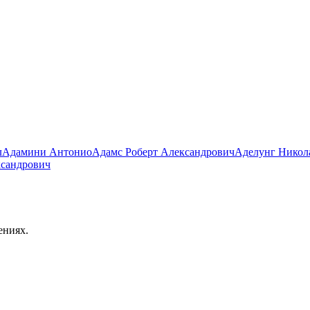
л
Адамини Антонио
Адамс Роберт Александрович
Аделунг Никол
ксандрович
ениях.