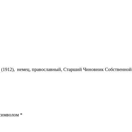
ик (1912), немец, православный, Старший Чиновник Собственн
 символом
*