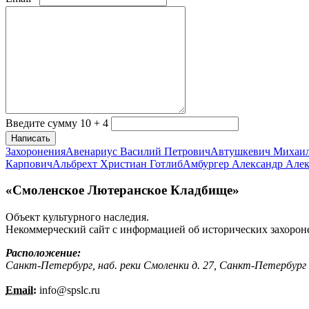
Введите сумму 10 + 4
Написать
Захоронения
Авенариус Василий Петрович
Автушкевич Михаи
Карпович
Альбрехт Христиан Готлиб
Амбургер Александр Але
«Смоленское Лютеранское Кладбище»
Объект культурного наследия.
Некоммерческий сайт с информацией об исторических захорон
Расположение:
Санкт-Петербург, наб. реки Смоленки д. 27, Санкт-Петербург
Email:
info@
spslc.
ru