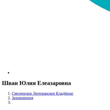
Шван Юлия Елеазаровна
Смоленское Лютеранское Кладбище
Захоронения
Шван Юлия Елеазаровна