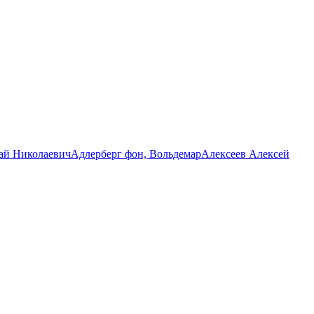
ай Николаевич
Адлерберг фон, Вольдемар
Алексеев Алексей