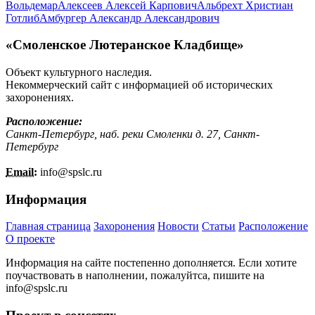
Вольдемар
Алексеев Алексей Карпович
Альбрехт Христиан
Готлиб
Амбургер Александр Александрович
«Смоленское Лютеранское Кладбище»
Объект культурного наследия.
Некоммерческий сайт с информацией об исторических
захоронениях.
Расположение:
Санкт-Петербург, наб. реки Смоленки д. 27, Санкт-
Петербург
Email:
info@
spslc.
ru
Информация
Главная страница
Захоронения
Новости
Статьи
Расположение
О проекте
Информация на сайте постепенно дополняется. Если хотите
поучаствовать в наполнении, пожалуйтса, пишите на
info@
spslc.
ru