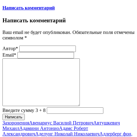
Написать комментарий
Написать комментарий
Ваш email не будет опубликован. Обязательные поля отмечены
символом
*
Автор*
Email*
Введите сумму 3 + 8
Написать
Захоронения
Авенариус Василий Петрович
Автушкевич
Михаил
Адамини Антонио
Адамс Роберт
Александрович
Аделунг Николай Николаевич
Адлерберг фон,