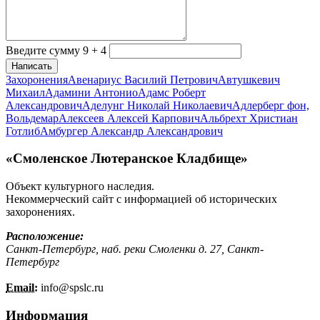
Введите сумму 9 + 4
Написать
Захоронения
Авенариус Василий Петрович
Автушкевич
Михаил
Адамини Антонио
Адамс Роберт
Александрович
Аделунг Николай Николаевич
Адлерберг фон,
Вольдемар
Алексеев Алексей Карпович
Альбрехт Христиан
Готлиб
Амбургер Александр Александрович
«Смоленское Лютеранское Кладбище»
Объект культурного наследия.
Некоммерческий сайт с информацией об исторических
захоронениях.
Расположение:
Санкт-Петербург, наб. реки Смоленки д. 27, Санкт-
Петербург
Email:
info@
spslc.
ru
Информация