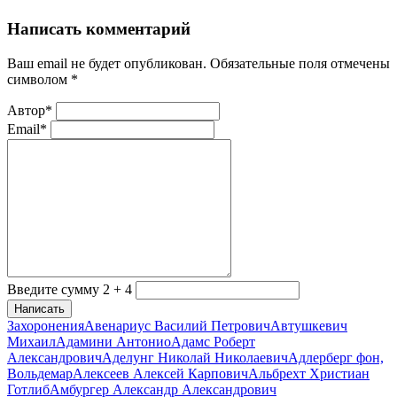
Написать комментарий
Ваш email не будет опубликован. Обязательные поля отмечены
символом
*
Автор*
Email*
Введите сумму 2 + 4
Написать
Захоронения
Авенариус Василий Петрович
Автушкевич
Михаил
Адамини Антонио
Адамс Роберт
Александрович
Аделунг Николай Николаевич
Адлерберг фон,
Вольдемар
Алексеев Алексей Карпович
Альбрехт Христиан
Готлиб
Амбургер Александр Александрович