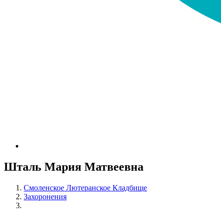
Шталь Мария Матвеевна
Смоленское Лютеранское Кладбище
Захоронения
Шталь Мария Матвеевна