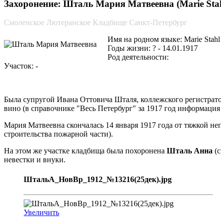
Захоронение: Шталь Мария Матвеевна (Marie Stah
Смоленское Лютеранское Кладбище Санкт-Петербург
Имя на родном языке: Marie Stahl
Годы жизни: ? - 14.01.1917
Род деятельности:
Участок: -
Была супругой Ивана Оттовича Шталя, коллежского регистратор
вино (в справочнике "Весь Петербург" за 1917 год информация 
Мария Матвеевна скончалась 14 января 1917 года от тяжкой не
строительства пожарной части).
На этом же участке кладбища была похоронена
Шталь Анна
(с
невестки и внуки.
ШтальА_НовВр_1912_№13216(25дек).jpg
Увеличить