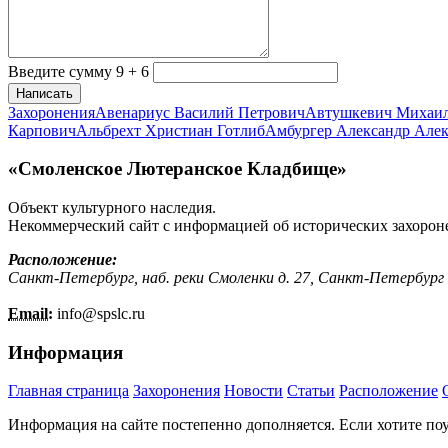
Введите сумму 9 + 6
Написать
Захоронения
Авенариус Василий Петрович
Автушкевич Михаи
Карпович
Альбрехт Христиан Готлиб
Амбургер Александр Але
«Смоленское Лютеранское Кладбище»
Объект культурного наследия.
Некоммерческий сайт с информацией об исторических захорон
Расположение:
Санкт-Петербург, наб. реки Смоленки д. 27, Санкт-Петербург
Email:
info@
spslc.
ru
Информация
Главная страница
Захоронения
Новости
Статьи
Расположение
Информация на сайте постепенно дополняется. Если хотите по