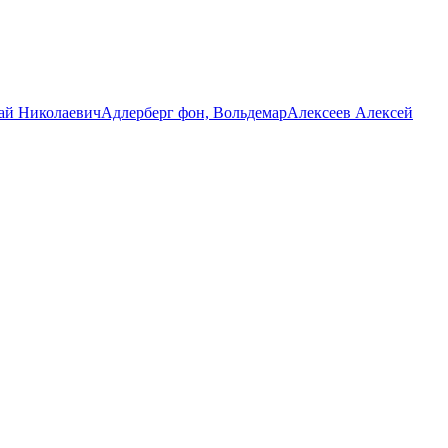
ай Николаевич
Адлерберг фон, Вольдемар
Алексеев Алексей