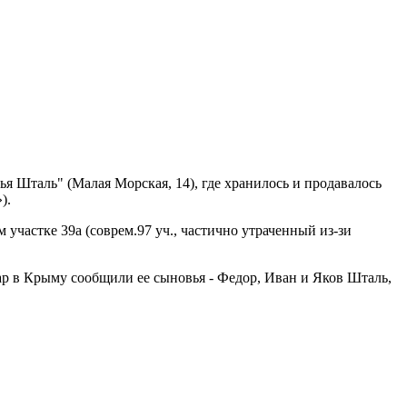
ья Шталь" (Малая Морская, 14), где хранилось и продавалось
).
участке 39а (соврем.97 уч., частично утраченный из-зи
дар в Крыму сообщили ее сыновья - Федор, Иван и Яков Шталь,