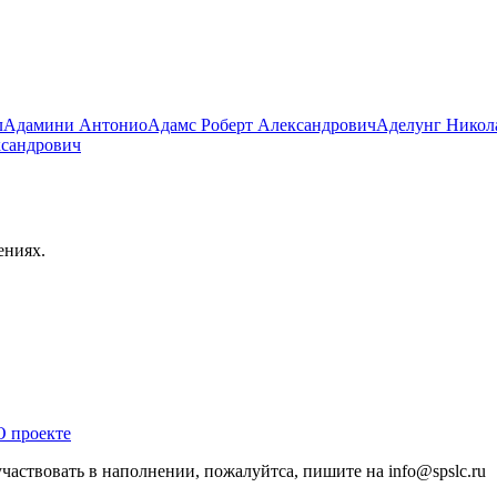
л
Адамини Антонио
Адамс Роберт Александрович
Аделунг Никол
ксандрович
ениях.
О проекте
участвовать в наполнении, пожалуйтса, пишите на
info@
spslc.
ru