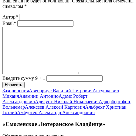
Ваш email не будет опубликован. Обязательные поля отмечены
символом
*
Автор*
Email*
Введите сумму 9 + 1
Написать
Захоронения
Авенариус Василий Петрович
Автушкевич
Михаил
Адамини Антонио
Адамс Роберт
Александрович
Аделунг Николай Николаевич
Адлерберг фон,
Вольдемар
Алексеев Алексей Карпович
Альбрехт Христиан
Готлиб
Амбургер Александр Александрович
«Смоленское Лютеранское Кладбище»
Объект культурного наследия.