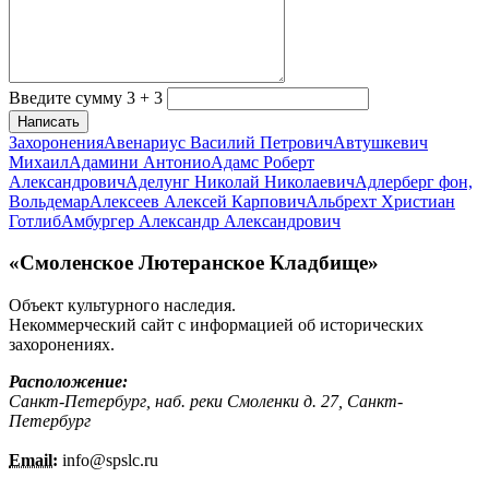
Введите сумму 3 + 3
Написать
Захоронения
Авенариус Василий Петрович
Автушкевич
Михаил
Адамини Антонио
Адамс Роберт
Александрович
Аделунг Николай Николаевич
Адлерберг фон,
Вольдемар
Алексеев Алексей Карпович
Альбрехт Христиан
Готлиб
Амбургер Александр Александрович
«Смоленское Лютеранское Кладбище»
Объект культурного наследия.
Некоммерческий сайт с информацией об исторических
захоронениях.
Расположение:
Санкт-Петербург, наб. реки Смоленки д. 27, Санкт-
Петербург
Email:
info@
spslc.
ru