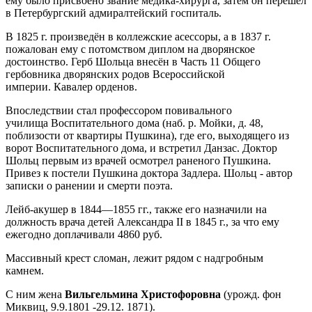
ему было присвоено звание медика-хирурга, затем он перешёл
в Петербургский адмиралтейский госпиталь.
В 1825 г. произведён в коллежские асессоры, а в 1837 г.
пожалован ему с потомством диплом на дворянское
достоинство. Герб Шольца внесён в Часть 11 Общего
гербовника дворянских родов Всероссийской
империи. Кавалер орденов.
Впоследствии стал профессором повивального
училища Воспитательного дома (наб. р. Мойки, д. 48,
поблизости от квартиры Пушкина), где его, выходящего из
ворот Воспитательного дома, и встретил Данзас. Доктор
Шольц первым из врачей осмотрел раненого Пушкина.
Привез к постели Пушкина доктора Задлера. Шольц - автор
записки о ранении и смерти поэта.
Лейб-акушер в 1844—1855 гг., также его назначили на
должность врача детей Александра II в 1845 г., за что ему
ежегодно доплачивали 4860 руб.
Массивный крест сломан, лежит рядом с надгробным
камнем.
С ним жена
Вильгельмина Христофоровна
(урожд. фон
Миквиц, 9.9.1801 -29.12. 1871).