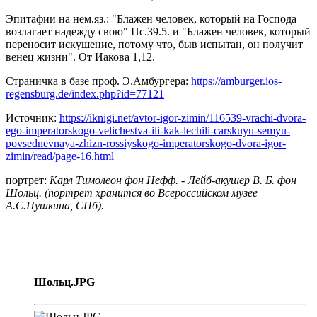
Эпитафии на нем.яз.: "Блажен человек, который на Господа
возлагает надежду свою" Пс.39.5. и "Блажен человек, который
переносит искушение, потому что, быв испытан, он получит
венец жизни". От Иакова 1,12.
Страничка в базе проф. Э.Амбургера:
https://amburger.ios-
regensburg.de/index.php?id=77121
Источник:
https://iknigi.net/avtor-igor-zimin/116539-vrachi-dvora-
ego-imperatorskogo-velichestva-ili-kak-lechili-carskuyu-semyu-
povsednevnaya-zhizn-rossiyskogo-imperatorskogo-dvora-igor-
zimin/read/page-16.html
портрет:
Карл Тимолеон фон Нефф. - Лейб-акушер В. Б. фон
Шольц. (портрет хранится во Всероссийском музее
А.С.Пушкина, СПб).
Шольц.JPG